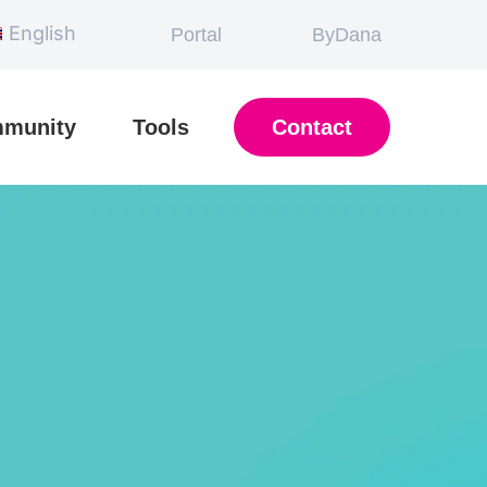
English
Portal
ByDana
munity
Tools
Contact