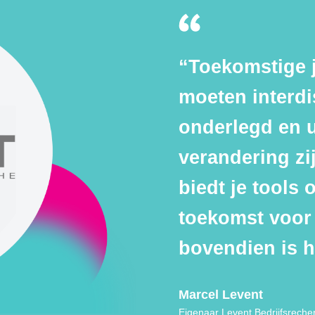
“Toekomstige j
moeten interdi
onderlegd en u
verandering zi
biedt je tools
toekomst voor 
bovendien is h
Marcel Levent
Eigenaar Levent Bedrijfsreche